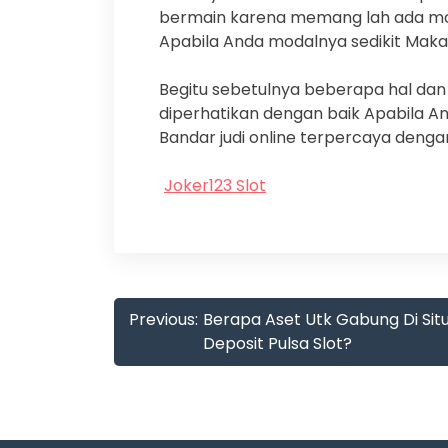
bermain karena memang lah ada mo
Apabila Anda modalnya sedikit Maka 
Begitu sebetulnya beberapa hal da
diperhatikan dengan baik Apabila
Bandar judi online terpercaya denga
Joker123 Slot
Post
Previous:
Berapa Aset Utk Gabung Di Sit
navigation
Deposit Pulsa Slot?