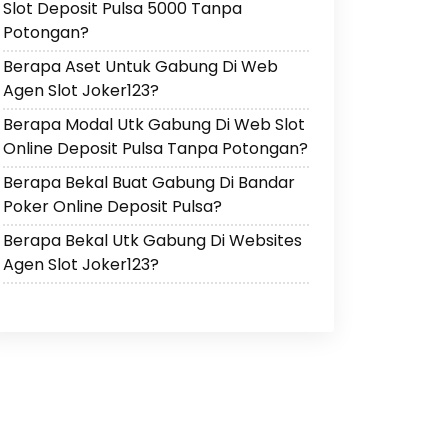
Slot Deposit Pulsa 5000 Tanpa
Potongan?
Berapa Aset Untuk Gabung Di Web
Agen Slot Joker123?
Berapa Modal Utk Gabung Di Web Slot
Online Deposit Pulsa Tanpa Potongan?
Berapa Bekal Buat Gabung Di Bandar
Poker Online Deposit Pulsa?
Berapa Bekal Utk Gabung Di Websites
Agen Slot Joker123?