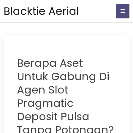
Skip
Blacktie Aerial
to
content
Berapa Aset
Untuk Gabung Di
Agen Slot
Pragmatic
Deposit Pulsa
Tanpa Potongan?