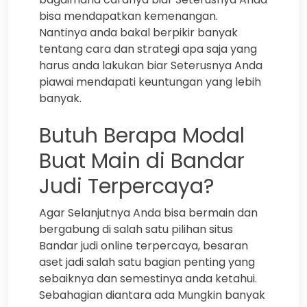
bisa mendapatkan kemenangan.
Nantinya anda bakal berpikir banyak
tentang cara dan strategi apa saja yang
harus anda lakukan biar Seterusnya Anda
piawai mendapati keuntungan yang lebih
banyak.
Butuh Berapa Modal
Buat Main di Bandar
Judi Terpercaya?
Agar Selanjutnya Anda bisa bermain dan
bergabung di salah satu pilihan situs
Bandar judi online terpercaya, besaran
aset jadi salah satu bagian penting yang
sebaiknya dan semestinya anda ketahui.
Sebahagian diantara ada Mungkin banyak