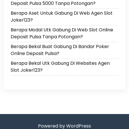
Deposit Pulsa 5000 Tanpa Potongan?
Berapa Aset Untuk Gabung Di Web Agen Slot
Joker123?
Berapa Modal Utk Gabung Di Web Slot Online
Deposit Pulsa Tanpa Potongan?
Berapa Bekal Buat Gabung Di Bandar Poker
Online Deposit Pulsa?
Berapa Bekal Utk Gabung Di Websites Agen
Slot Joker123?
Powered by WordPress