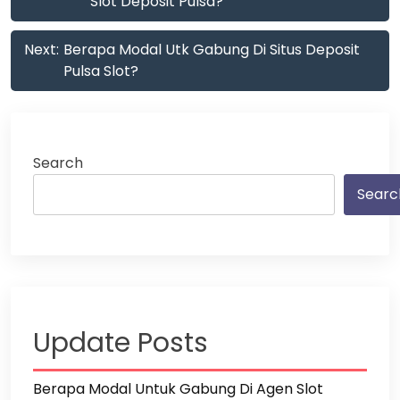
navigation
Slot Deposit Pulsa?
Next:
Berapa Modal Utk Gabung Di Situs Deposit
Pulsa Slot?
Search
Searc
Update Posts
Berapa Modal Untuk Gabung Di Agen Slot