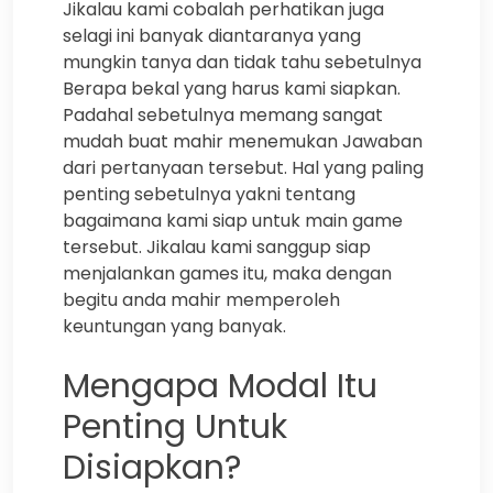
Jikalau kami cobalah perhatikan juga
selagi ini banyak diantaranya yang
mungkin tanya dan tidak tahu sebetulnya
Berapa bekal yang harus kami siapkan.
Padahal sebetulnya memang sangat
mudah buat mahir menemukan Jawaban
dari pertanyaan tersebut. Hal yang paling
penting sebetulnya yakni tentang
bagaimana kami siap untuk main game
tersebut. Jikalau kami sanggup siap
menjalankan games itu, maka dengan
begitu anda mahir memperoleh
keuntungan yang banyak.
Mengapa Modal Itu
Penting Untuk
Disiapkan?