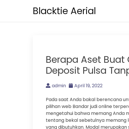
Skip
Blacktie Aerial
to
content
Berapa Aset Buat 
Deposit Pulsa Ta
admin
April 19, 2022
Pada saat Anda bakal berencana un
pilihan web Bandar judi online terpe
mengetahui bahwa memang Anda m
tentang bekal sebetulnya memang l
yang dibutuhkan. Modal merupakan sa