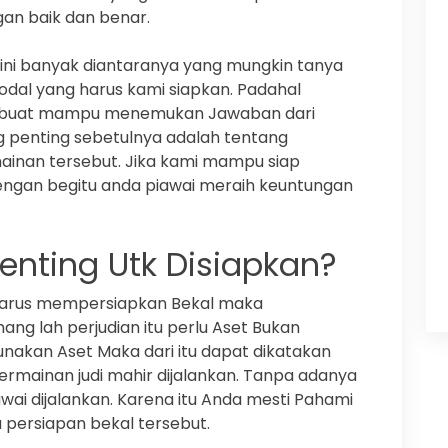
gan baik dan benar.
i ini banyak diantaranya yang mungkin tanya
odal yang harus kami siapkan. Padahal
 buat mampu menemukan Jawaban dari
g penting sebetulnya adalah tentang
ainan tersebut. Jika kami mampu siap
engan begitu anda piawai meraih keuntungan
enting Utk Disiapkan?
 harus mempersiapkan Bekal maka
g lah perjudian itu perlu Aset Bukan
unakan Aset Maka dari itu dapat dikatakan
permainan judi mahir dijalankan. Tanpa adanya
wai dijalankan. Karena itu Anda mesti Pahami
 persiapan bekal tersebut.