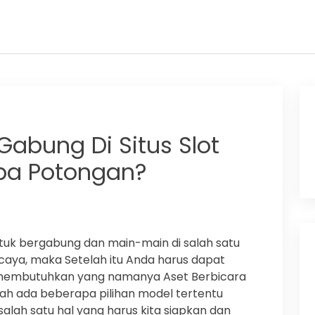
Gabung Di Situs Slot
npa Potongan?
tuk bergabung dan main-main di salah satu
rcaya, maka Setelah itu Anda harus dapat
embutuhkan yang namanya Aset Berbicara
ah ada beberapa pilihan model tertentu
lah satu hal yang harus kita siapkan dan