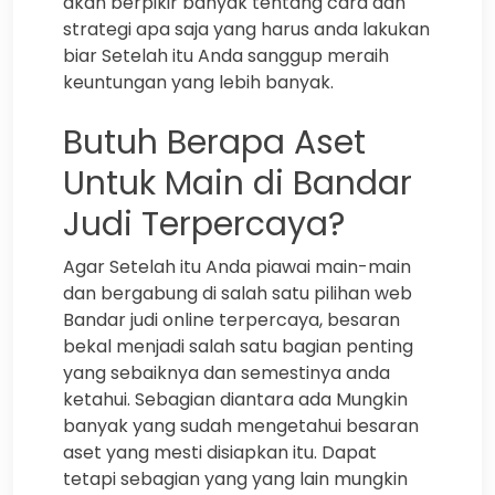
akan berpikir banyak tentang cara dan
strategi apa saja yang harus anda lakukan
biar Setelah itu Anda sanggup meraih
keuntungan yang lebih banyak.
Butuh Berapa Aset
Untuk Main di Bandar
Judi Terpercaya?
Agar Setelah itu Anda piawai main-main
dan bergabung di salah satu pilihan web
Bandar judi online terpercaya, besaran
bekal menjadi salah satu bagian penting
yang sebaiknya dan semestinya anda
ketahui. Sebagian diantara ada Mungkin
banyak yang sudah mengetahui besaran
aset yang mesti disiapkan itu. Dapat
tetapi sebagian yang yang lain mungkin