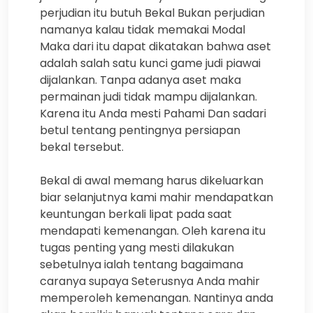
perjudian itu butuh Bekal Bukan perjudian
namanya kalau tidak memakai Modal
Maka dari itu dapat dikatakan bahwa aset
adalah salah satu kunci game judi piawai
dijalankan. Tanpa adanya aset maka
permainan judi tidak mampu dijalankan.
Karena itu Anda mesti Pahami Dan sadari
betul tentang pentingnya persiapan
bekal tersebut.
Bekal di awal memang harus dikeluarkan
biar selanjutnya kami mahir mendapatkan
keuntungan berkali lipat pada saat
mendapati kemenangan. Oleh karena itu
tugas penting yang mesti dilakukan
sebetulnya ialah tentang bagaimana
caranya supaya Seterusnya Anda mahir
memperoleh kemenangan. Nantinya anda