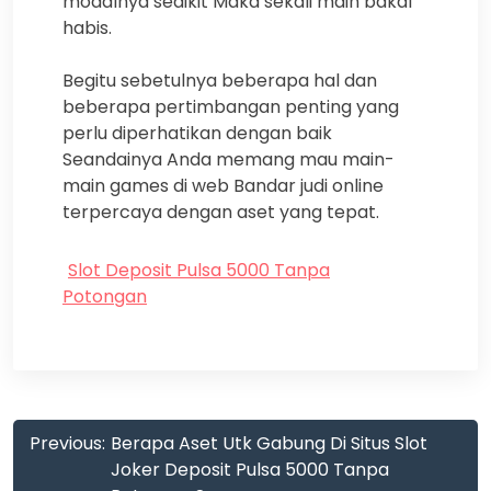
modalnya sedikit Maka sekali main bakal
habis.
Begitu sebetulnya beberapa hal dan
beberapa pertimbangan penting yang
perlu diperhatikan dengan baik
Seandainya Anda memang mau main-
main games di web Bandar judi online
terpercaya dengan aset yang tepat.
Slot Deposit Pulsa 5000 Tanpa
Potongan
Post
Previous:
Berapa Aset Utk Gabung Di Situs Slot
navigation
Joker Deposit Pulsa 5000 Tanpa