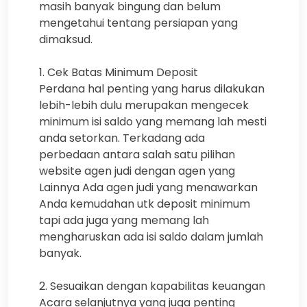
masih banyak bingung dan belum
mengetahui tentang persiapan yang
dimaksud.
1. Cek Batas Minimum Deposit
Perdana hal penting yang harus dilakukan
lebih-lebih dulu merupakan mengecek
minimum isi saldo yang memang lah mesti
anda setorkan. Terkadang ada
perbedaan antara salah satu pilihan
website agen judi dengan agen yang
Lainnya Ada agen judi yang menawarkan
Anda kemudahan utk deposit minimum
tapi ada juga yang memang lah
mengharuskan ada isi saldo dalam jumlah
banyak.
2. Sesuaikan dengan kapabilitas keuangan
Acara selanjutnya yang juga penting