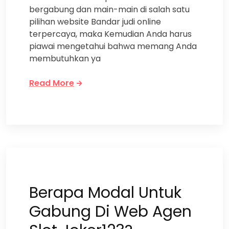
bergabung dan main-main di salah satu
pilihan website Bandar judi online
terpercaya, maka Kemudian Anda harus
piawai mengetahui bahwa memang Anda
membutuhkan ya
Read More
Berapa Modal Untuk
Gabung Di Web Agen