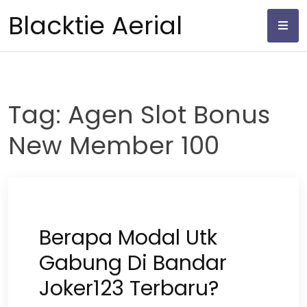
Skip
Blacktie Aerial
to
content
Tag:
Agen Slot Bonus
New Member 100
Berapa Modal Utk
Gabung Di Bandar
Joker123 Terbaru?