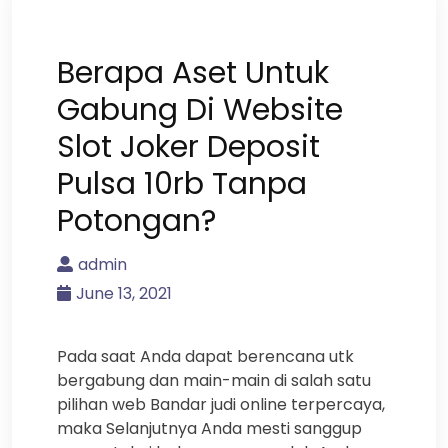
Berapa Aset Untuk
Gabung Di Website
Slot Joker Deposit
Pulsa 10rb Tanpa
Potongan?
admin
June 13, 2021
Pada saat Anda dapat berencana utk
bergabung dan main-main di salah satu
pilihan web Bandar judi online terpercaya,
maka Selanjutnya Anda mesti sanggup