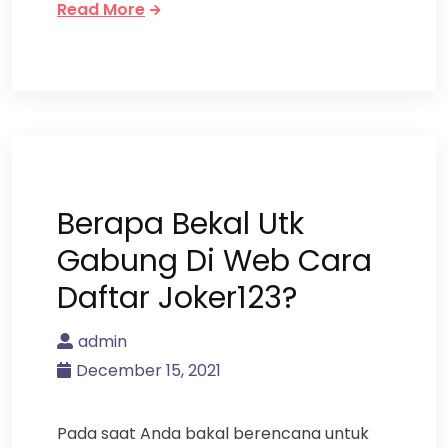
Read More
Berapa Bekal Utk
Gabung Di Web Cara
Daftar Joker123?
admin
December 15, 2021
Pada saat Anda bakal berencana untuk