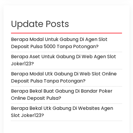
Update Posts
Berapa Modal Untuk Gabung Di Agen Slot
Deposit Pulsa 5000 Tanpa Potongan?
Berapa Aset Untuk Gabung Di Web Agen Slot
Joker123?
Berapa Modal Utk Gabung Di Web Slot Online
Deposit Pulsa Tanpa Potongan?
Berapa Bekal Buat Gabung Di Bandar Poker
Online Deposit Pulsa?
Berapa Bekal Utk Gabung Di Websites Agen
Slot Joker123?