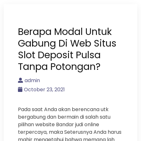
Berapa Modal Untuk
Gabung Di Web Situs
Slot Deposit Pulsa
Tanpa Potongan?
admin
October 23, 2021
Pada saat Anda akan berencana utk
bergabung dan bermain di salah satu
pilihan website Bandar judi online
terpercaya, maka Seterusnya Anda harus
mahir mengetahui bahwa memang lah