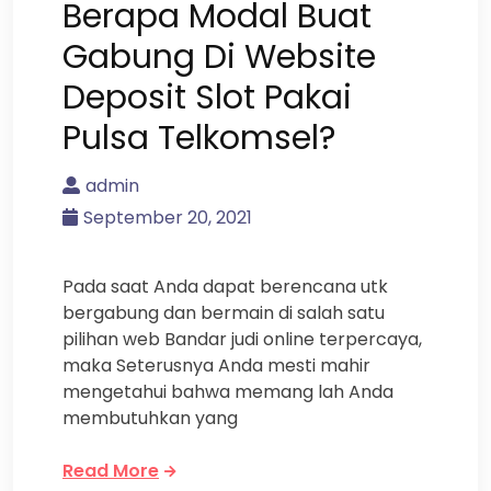
Berapa Modal Buat
Gabung Di Website
Deposit Slot Pakai
Pulsa Telkomsel?
admin
September 20, 2021
Pada saat Anda dapat berencana utk
bergabung dan bermain di salah satu
pilihan web Bandar judi online terpercaya,
maka Seterusnya Anda mesti mahir
mengetahui bahwa memang lah Anda
membutuhkan yang
Read More