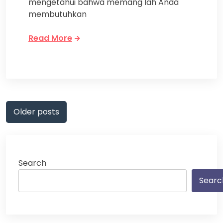
mengetahui bahwa memang lah Anda
membutuhkan
Read More
Posts
Older posts
navigation
Search
Searc