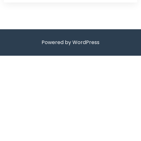
Powered by WordPress