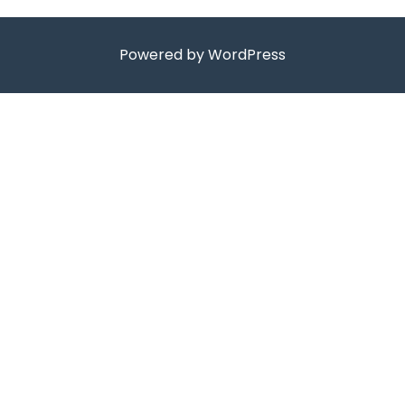
Powered by WordPress