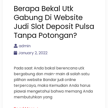
Berapa Bekal Utk
Gabung Di Website
Judi Slot Deposit Pulsa
Tanpa Potongan?
admin
January 2, 2022
Pada saat Anda bakal berencana utk
bergabung dan main-main di salah satu
pilihan website Bandar judi online
terpercaya, maka Kemudian Anda harus
piawai mengetahui bahwa memang Anda
membutuhkan yang