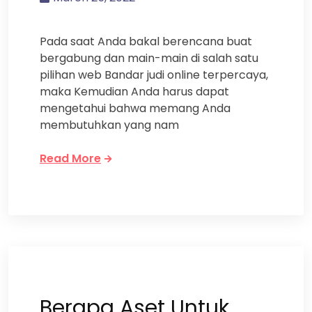
Pada saat Anda bakal berencana buat
bergabung dan main-main di salah satu
pilihan web Bandar judi online terpercaya,
maka Kemudian Anda harus dapat
mengetahui bahwa memang Anda
membutuhkan yang nam
Read More
Berapa Aset Untuk