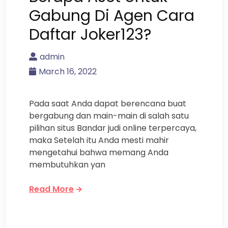
Gabung Di Agen Cara
Daftar Joker123?
admin
March 16, 2022
Pada saat Anda dapat berencana buat
bergabung dan main-main di salah satu
pilihan situs Bandar judi online terpercaya,
maka Setelah itu Anda mesti mahir
mengetahui bahwa memang Anda
membutuhkan yan
Read More