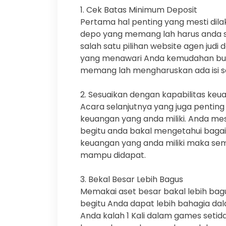
1. Cek Batas Minimum Deposit
Pertama hal penting yang mesti dil
depo yang memang lah harus anda 
salah satu pilihan website agen judi
yang menawari Anda kemudahan buat
memang lah mengharuskan ada isi s
2. Sesuaikan dengan kapabilitas keu
Acara selanjutnya yang juga pentin
keuangan yang anda miliki. Anda me
begitu anda bakal mengetahui bag
keuangan yang anda miliki maka se
mampu didapat.
3. Bekal Besar Lebih Bagus
Memakai aset besar bakal lebih ba
begitu Anda dapat lebih bahagia da
Anda kalah 1 Kali dalam games set