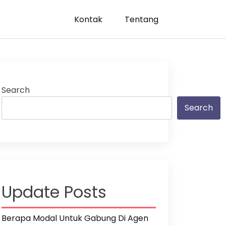
Kontak
Tentang
Search
Search
Update Posts
Berapa Modal Untuk Gabung Di Agen