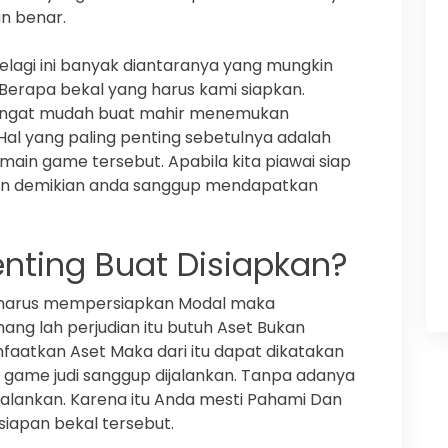
an benar.
selagi ini banyak diantaranya yang mungkin
Berapa bekal yang harus kami siapkan.
angat mudah buat mahir menemukan
Hal yang paling penting sebetulnya adalah
main game tersebut. Apabila kita piawai siap
an demikian anda sanggup mendapatkan
enting Buat Disiapkan?
 harus mempersiapkan Modal maka
g lah perjudian itu butuh Aset Bukan
faatkan Aset Maka dari itu dapat dikatakan
 game judi sanggup dijalankan. Tanpa adanya
ijalankan. Karena itu Anda mesti Pahami Dan
siapan bekal tersebut.