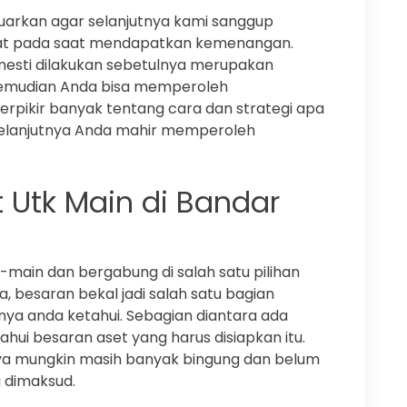
luarkan agar selanjutnya kami sanggup
pat pada saat mendapatkan kemenangan.
 mesti dilakukan sebetulnya merupakan
emudian Anda bisa memperoleh
rpikir banyak tentang cara dan strategi apa
 Selanjutnya Anda mahir memperoleh
 Utk Main di Bandar
main dan bergabung di salah satu pilihan
a, besaran bekal jadi salah satu bagian
nya anda ketahui. Sebagian diantara ada
ui besaran aset yang harus disiapkan itu.
nya mungkin masih banyak bingung dan belum
 dimaksud.