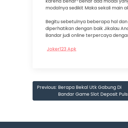
karena benar-benar ada modal yang
modalnya sedikit Maka sekali main a
Begitu sebetulnya beberapa hal da
diperhatikan dengan baik Jikalau 
Bandar judi online terpercaya denga
Joker123 Apk
Post
Previous:
Berapa Bekal Utk Gabung Di
navigation
Bandar Game Slot Deposit Pul