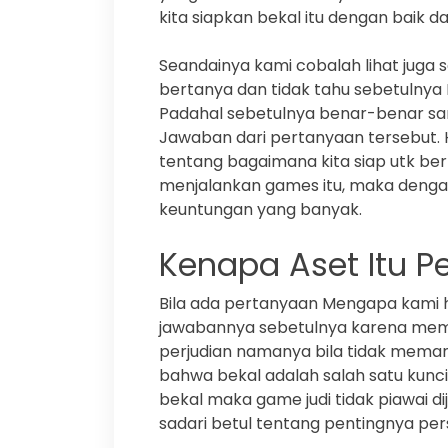
kita siapkan bekal itu dengan baik d
Seandainya kami cobalah lihat juga 
bertanya dan tidak tahu sebetulnya 
Padahal sebetulnya benar-benar s
Jawaban dari pertanyaan tersebut. 
tentang bagaimana kita siap utk ber
menjalankan games itu, maka deng
keuntungan yang banyak.
Kenapa Aset Itu P
Bila ada pertanyaan Mengapa kami
jawabannya sebetulnya karena meman
perjudian namanya bila tidak meman
bahwa bekal adalah salah satu kunci
bekal maka game judi tidak piawai d
sadari betul tentang pentingnya per