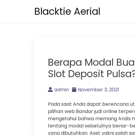
Skip
Blacktie Aerial
to
content
Berapa Modal Bua
Slot Deposit Pulsa
admin
November 3, 2021
Pada saat Anda dapat berencana ut
pilihan web Bandar judi online ter
mengetahui bahwa memang Anda m
tentang modal sebetulnya benar-be
yang dibutuhkan. Aset yakni salah sa